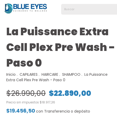
La Puissance Extra
Cell Plex Pre Wash -
Paso 0
Inicio
.
CAPILARES
.
HAIRCARE
.
SHAMPOO
.
La Puissance
Extra Cell Plex Pre Wash - Paso 0
$26.990,00
$22.890,00
Precio sin impuestos
$18.917,36
$19.456,50
con
Transferencia o depósito