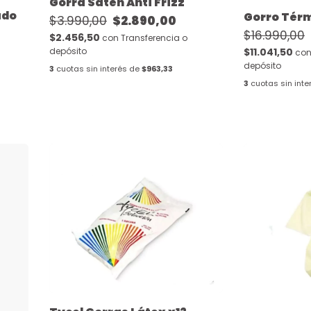
Gorra Saten Anti Frizz
ado
Gorro Térm
$3.990,00
$2.890,00
$16.990,00
$2.456,50
con
Transferencia o
$11.041,50
depósito
co
depósito
3
cuotas sin interés de
$963,33
3
cuotas sin inte