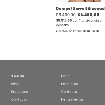
Dompel Gorro Siliconad
$8.490,00
$6.490,00
$5.516,50
con
Transferencia o
depósito
3
cuotas sin interés de
$2.163,33
Tienda
Inicio
Inicio
Productos
Productos
Contacto
Contacto
Herramientas