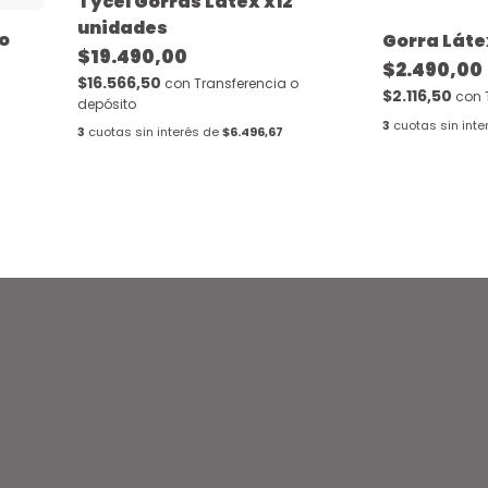
Tycel Gorras Látex x12
unidades
o
Gorra Láte
$19.490,00
$2.490,00
$16.566,50
con
Transferencia o
$2.116,50
con
depósito
3
cuotas sin inte
3
cuotas sin interés de
$6.496,67