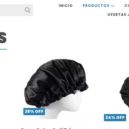
INICIO
PRODUCTOS
C
OFERTAS J
S
28
%
OFF
24
%
OFF