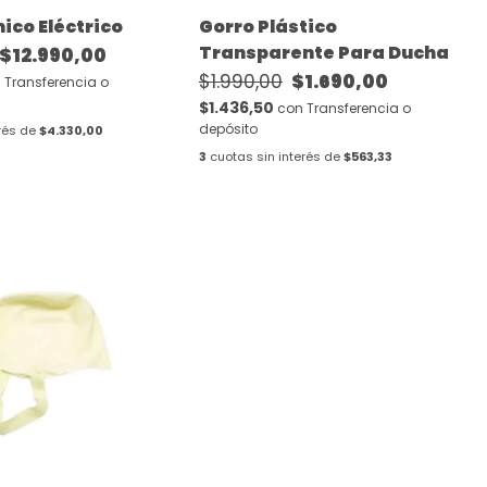
ico Eléctrico
Gorro Plástico
Transparente Para Ducha
$12.990,00
$1.990,00
$1.690,00
n
Transferencia o
$1.436,50
con
Transferencia o
depósito
rés de
$4.330,00
3
cuotas sin interés de
$563,33