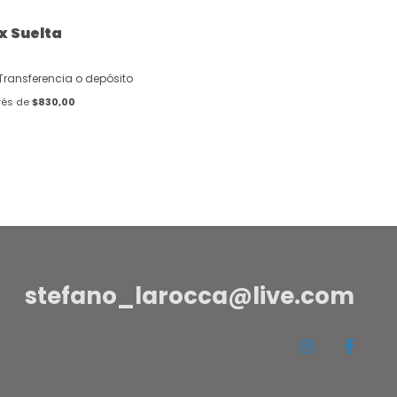
x Suelta
Transferencia o depósito
rés de
$830,00
stefano_larocca@live.com