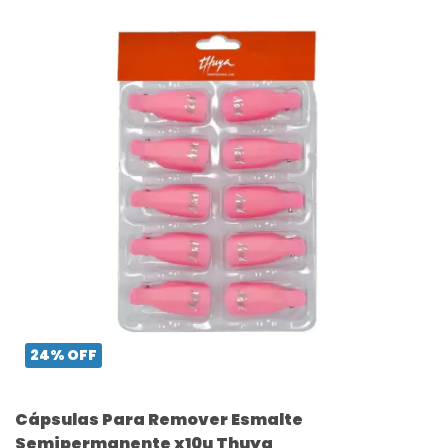
24
%
OFF
Cápsulas Para Remover Esmalte
Semipermanente x10u Thuya